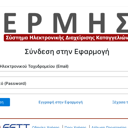
Σύνδεση στην Εφαρμογή
Ηλεκτρονικού Ταχυδρομείου (Email)
κό (Password)
εση
Εγγραφή στην Εφαρμογή
Ξέχασα 
|
|
Οδηγίες Χρήσης
Όροι Χρήσης
Δήλωση Προστασίας